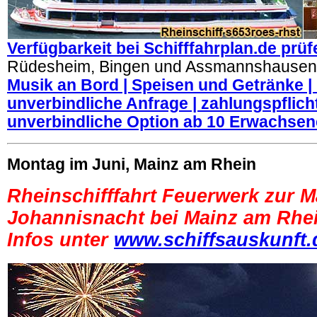
Verfügbarkeit bei Schifffahrplan.de prüf
Rüdesheim, Bingen und Assmannshausen
Musik an Bord | Speisen und Getränke | 
unverbindliche Anfrage | zahlungspflicht
unverbindliche Option ab 10 Erwachse
Montag im Juni, Mainz am Rhein
Rheinschifffahrt Feuerwerk zur M
Johannisnacht bei Mainz am Rhe
Infos unter
www.schiffsauskunft.