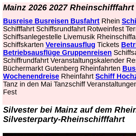
Mainz 2026 2027 Rheinschifffahr
Busreise Busreisen Busfahrt
Rhein
Schi
Schifffahrt Schiffsrundfahrt Rotweinfest
Ter
Schiffsanlegestelle Livemusik Rheinschiffa
Schiffskarten
Vereinsausflug
Tickets
Betr
Betriebsausflüge Gruppenreisen
Schiffs
Schiffrundfahrt Veranstaltungskalender Re
Büchermarkt Gutenberg Rheinfahrten
Bus
Wochenendreise
Rheinfahrt
Schiff Hochz
Tanz in den Mai
Tanzschiff Veranstaltungen
Fest
.
Silvester bei Mainz auf dem Rhei
Silvesterparty-Rheinschifffahrt
.