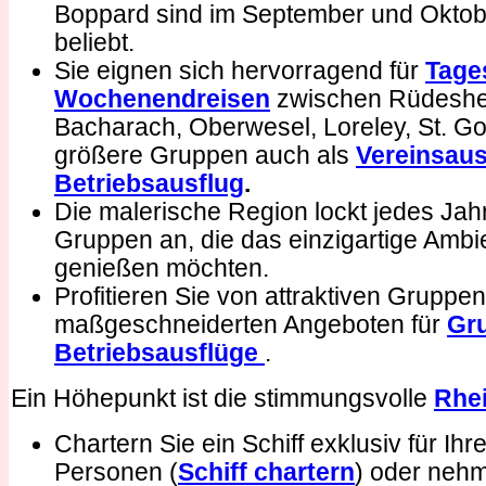
Boppard sind im September und Okto
beliebt.
Sie eignen sich hervorragend für
Tage
Wochenendreisen
zwischen Rüdeshe
Bacharach, Oberwesel, Loreley, St. Go
größere Gruppen auch als
Vereinsaus
Betriebsausflug
.
Die malerische Region lockt jedes Jah
Gruppen an, die das einzigartige Ambi
genießen möchten.
Profitieren Sie von attraktiven Gruppe
maßgeschneiderten Angeboten für
Gr
Betriebsausflüge
.
Ein Höhepunkt ist die stimmungsvolle
Rhei
Chartern Sie ein Schiff exklusiv für Ih
Personen (
Schiff chartern
) oder nehm