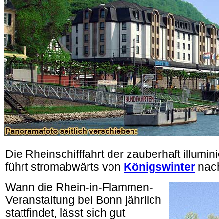
Die Rheinschifffahrt der zauberhaft illumini
führt stromabwärts von
Königswinter
nac
Wann die Rhein-in-Flammen-
Veranstaltung bei Bonn jährlich
stattfindet, lässt sich gut