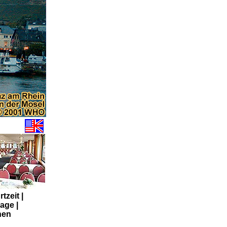
tzeit |
age |
nen