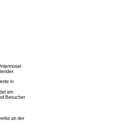
Untermosel
lender.
este in
ndet am
end Besucher
erke an der