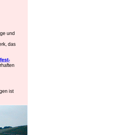
üge und
erk, das
fest-
rhaften
gen ist