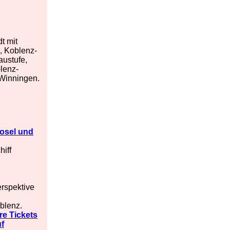
t mit
), Koblenz-
austufe,
lenz-
Winningen.
osel und
hiff
rspektive
blenz.
hre Tickets
uf