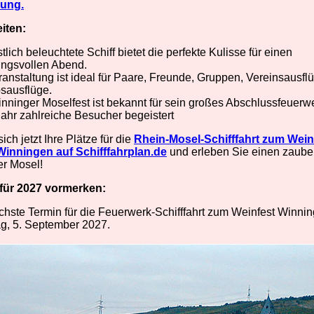
ung.
iten:
tlich beleuchtete Schiff bietet die perfekte Kulisse für einen
ngsvollen Abend.
ranstaltung ist ideal für Paare, Freunde, Gruppen, Vereinsausfl
bsausflüge.
nninger Moselfest ist bekannt für sein großes Abschlussfeuerw
Jahr zahlreiche Besucher begeistert
ich jetzt Ihre Plätze für die
Rhein-Mosel-Schifffahrt zum Wein
inningen auf Schifffahrplan.de
und erleben Sie einen zaube
er Mosel!
 für 2027 vormerken:
chste Termin für die Feuerwerk-Schifffahrt zum Weinfest Winnin
g, 5. September 2027.