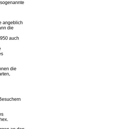
r sogenannte
e angeblich
ann die
 1950 auch
e
es
nnen die
rten,
 Besuchern
es
hex.