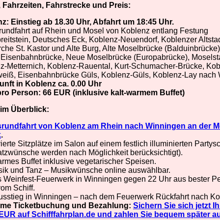
, Fahrzeiten, Fahrstrecke und Preis:
z: Einstieg ab 18.30 Uhr, Abfahrt um 18:45 Uhr.
srundfahrt auf Rhein und Mosel von Koblenz entlang Festung
reitstein, Deutsches Eck, Koblenz-Neuendorf, Koblenzer Altstad
irche St. Kastor und Alte Burg, Alte Moselbrücke (Balduinbrücke
, Eisenbahnbrücke, Neue Moselbrücke (Europabrücke), Moselst
z-Metternich, Koblenz-Rauental, Kurt-Schumacher-Brücke, Kob
eiß, Eisenbahnbrücke Güls, Koblenz-Güls, Koblenz-Lay nach 
nft in Koblenz ca. 0.00 Uhr
pro Person: 66 EUR (inklusive kalt-warmem Buffet)
im Überblick:
srundfahrt von Koblenz am Rhein nach Winningen an der M
k
.
erte Sitzplätze im Salon auf einem festlich illuminierten Partysc
latzwünsche werden nach Möglichkeit berücksichtigt).
armes Buffet inklusive vegetarischer Speisen.
ik und Tanz – Musikwünsche online auswählbar.
 Weinfest-Feuerwerk in Winningen gegen 22 Uhr aus bester Pe
vom Schiff.
usstieg in Winningen – nach dem Feuerwerk Rückfahrt nach Ko
me Ticketbuchung und Bezahlung:
Sichern Sie sich jetzt I
 EUR auf Schifffahrplan.de und zahlen Sie bequem später a