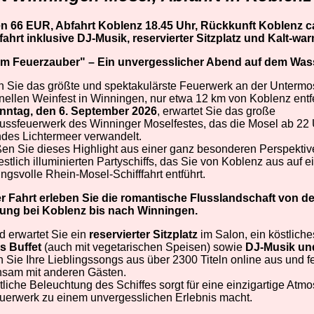
en 66 EUR, Abfahrt Koblenz 18.45 Uhr, Rückkunft Koblenz ca
fahrt inklusive DJ-Musik, reservierter Sitzplatz und Kalt-wa
im Feuerzauber" – Ein unvergesslicher Abend auf dem Was
n Sie das größte und spektakulärste Feuerwerk an der Untermo
onellen Weinfest in Winningen, nur etwa 12 km von Koblenz entfe
nntag, den 6. September 2026
, erwartet Sie das große
ussfeuerwerk des Winninger Moselfestes, das die Mosel ab 22 U
ndes Lichtermeer verwandelt.
en Sie dieses Highlight aus einer ganz besonderen Perspektiv
estlich illuminierten Partyschiffs, das Sie von Koblenz aus auf e
ngsvolle Rhein-Mosel-Schifffahrt entführt.
 Fahrt erleben Sie die romantische Flusslandschaft von de
ng bei Koblenz bis nach Winningen.
d erwartet Sie ein
reservierter Sitzplatz
im Salon, ein köstlich
s Buffet
(auch mit vegetarischen Speisen) sowie
DJ-Musik un
 Sie Ihre Lieblingssongs aus über 2300 Titeln online aus und f
sam mit anderen Gästen.
tliche Beleuchtung des Schiffes sorgt für eine einzigartige Atmo
uerwerk zu einem unvergesslichen Erlebnis macht.