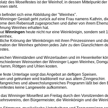
atz des Moselfestes ist der Weinhof, in dessen Mittelpunkt de
nen steht.
m befindet sich eine Abbildung der "Weinhex".
Winninger Gestalt geht zurück auf eine Frau namens Kathrin, di
gerne dem Rebensaft zugesprochen und daher von ihrem Ehem
hnung Weinhex erhalten hat.
hat
Winningen
heute nicht nur eine Weinkönigin, sondern seit
einhex.
stliche Krönung der Weinkönigin mit ihren Prinzessinnen und di
mation der Weinhex gehören jedes Jahr zu den Glanzlichtern d
estes.
reichen Weinständen und Winzerlauben und im Hexenkeller kö
erschiedenen Weinsorten der Winninger Lagen Weinhex, Domga
 Hamm, Röttgen und Uhlen kosten.
ne feste Unterlage sorgt das Angebot an deftigen Speisen.
en und getrunken wird traditionell nur aus altem Zinngeschirr.
fangreiches und abwechslungsreiches Programm läßt bei den
infestes keine Langeweile aufkommen.
d das Winninger Moselfest am Freitag durch den Vorsitzenden d
ehrsvereins, den Bürgermeister, die Weinkönigin und die Wein