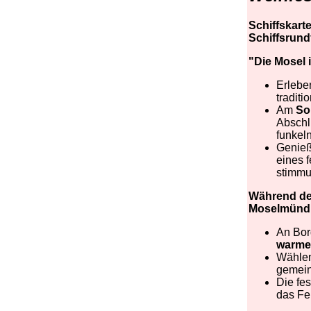
Schiffskart
Schiffsrund
"Die Mosel 
Erlebe
traditi
Am
So
Abschl
funkel
Genieß
eines f
stimmu
Während der
Moselmündu
An Bor
warme
Wählen
gemein
Die fes
das Fe