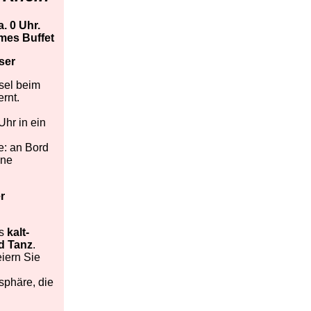
. 0 Uhr.
rmes Buffet
ser
sel beim
rnt.
hr in ein
e: an Bord
ine
r
es
kalt-
d Tanz
.
eiern Sie
sphäre, die