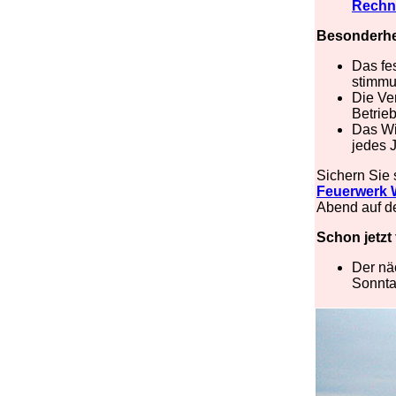
Rechn
Besonderhe
Das fes
stimmu
Die Ve
Betrie
Das Wi
jedes 
Sichern Sie s
Feuerwerk W
Abend auf d
Schon jetzt
Der nä
Sonnta