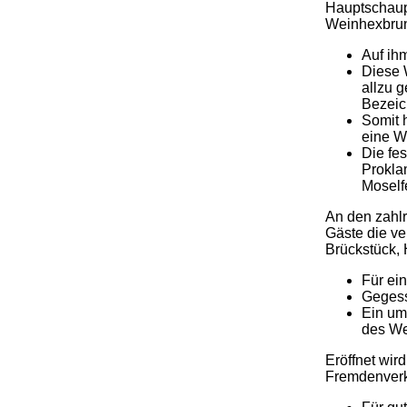
Hauptschaupl
Weinhexbrun
Auf ih
Diese 
allzu 
Bezeic
Somit 
eine W
Die fe
Prokla
Moself
An den zahl
Gäste die v
Brückstück,
Für ei
Gegess
Ein um
des We
Eröffnet wir
Fremdenverk