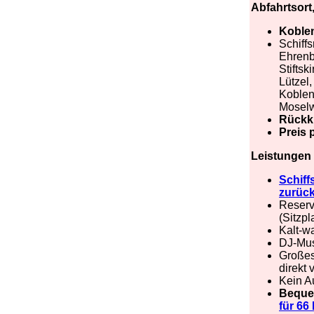
Abfahrtsort
Koblen
Schiff
Ehrenb
Stiftsk
Lützel
Koblen
Moselw
Rückku
Preis 
Leistungen 
Schiff
zurüc
Reservi
(Sitzp
Kalt-w
DJ-Mus
Großes
direkt 
Kein A
Beque
für 66