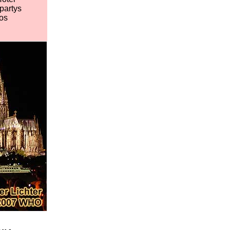
rpartys
tos