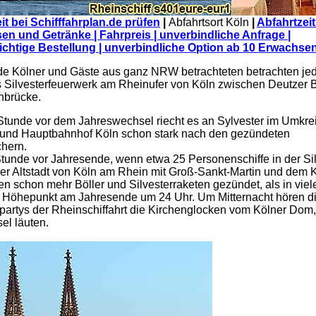
it bei Schifffahrplan.de prüfen
|
Abfahrtsort Köln
|
Abfahrtzeit
sen und Getränke | Fahrpreis | unverbindliche Anfrage |
ichtige Bestellung | unverbindliche Option ab 10 Erwachse
e Kölner und Gäste aus ganz NRW betrachteten betrachten je
s Silvesterfeuerwerk am Rheinufer von Köln zwischen Deutzer 
nbrücke.
Stunde vor dem Jahreswechsel riecht es an Sylvester im Umkre
und Hauptbahnhof Köln schon stark nach den gezündeten
chern.
tunde vor Jahresende, wenn etwa 25 Personenschiffe in der Si
er Altstadt von Köln am Rhein mit Groß-Sankt-Martin und dem
en schon mehr Böller und Silvesterraketen gezündet, als in vie
 Höhepunkt am Jahresende um 24 Uhr. Um Mitternacht hören d
rpartys der Rheinschiffahrt die Kirchenglocken vom Kölner Do
el läuten.