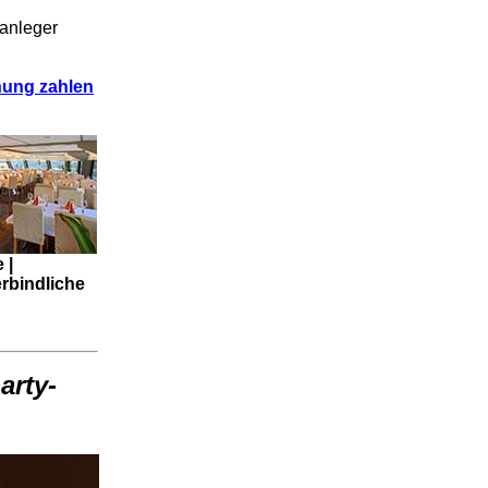
sanleger
hnung zahlen
 |
erbindliche
arty-