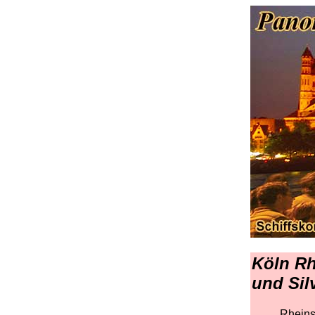
Köln Rh
und Sil
Rheinsc