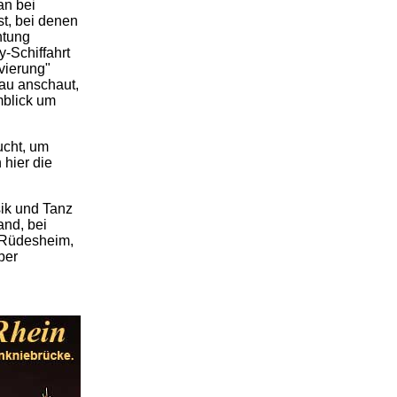
an bei
st, bei denen
htung
y-Schiffahrt
vierung"
nau anschaut,
mblick um
ucht, um
 hier die
sik und Tanz
and, bei
 Rüdesheim,
ber