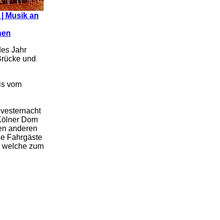
 | Musik an
nen
des Jahr
Brücke und
is vom
lvesternacht
 Kölner Dom
len anderen
ie Fahrgäste
m, welche zum