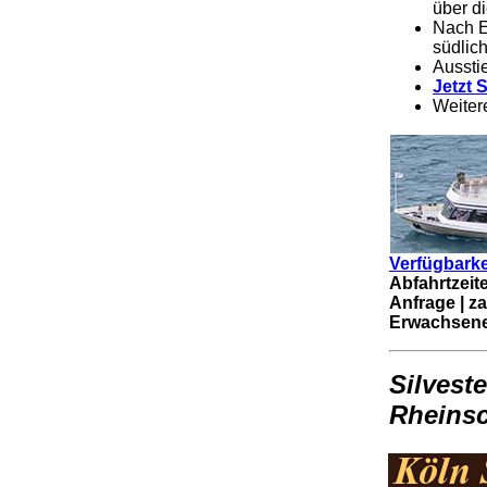
über d
Nach E
südlic
Ausstie
Jetzt 
Weiter
Verfügbarke
Abfahrtzeit
Anfrage | z
Erwachsen
Silvest
Rheinsc
.