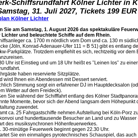
rk-Schiffsrundfahrt Kölner
Lichter in 
Samstag, 31. Juli 2027, Tickets 199 EUR
plan
Kölner Lichter
n Sie am Samstag, 1. August 2026 das spektakuläre Feuer
 Lichter und beleuchtete Schiffe auf dem Rhein.
iffsanleger ca. 1700 m nördlich vom Dom und ca. 130 m südlic
cke (Jöln, Konrad-Adenauer-Ufer 111 = B 51) gibt es entlang d
kw-Parkplätze. Trotzdem empfiehlt es sich, rechtzeitig vor dem 
anzureisen.
30 Uhr ist Einstieg und um 18 Uhr heißt es "Leinen los" zu eine
rundfahrt.
hrgäste haben reservierte Sitzplätze.
d wird Ihnen ein Abendessen mit Dessert serviert.
ichlich Stimmung sorgt ein erfahrener DJ im Hauptdecksalon (od
m Wetter auf dem Freideck).
en Sie während der Schifffahrt entlang des Kölner Stadtpanor
nnte Momente, bevor sich der Abend langsam dem Höhepunkt 
taltung zuwendet.
amt ca. 25 Fahrgastschiffe nehmen Aufstellung bei Köln-Porz 
skonvoi und hunderttausende Besucher an Land und zu Wasser 
art des musiksynchronen Höhenfeuerwerkes.
. 30-minütige Feuerwerk beginnt gegen 22.30 Uhr.
artet Sie ein einmaliges pyrotechnisches Schauspiel, das auch