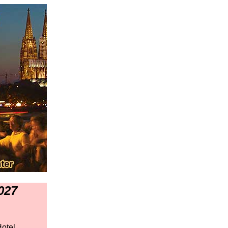
027
Hotel