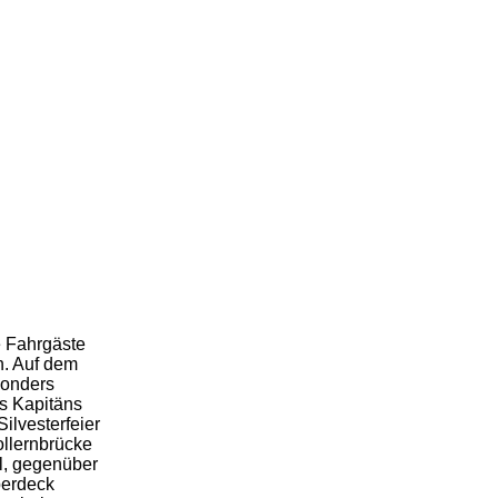
e Fahrgäste
n. Auf dem
sonders
s Kapitäns
ilvesterfeier
llernbrücke
il, gegenüber
berdeck