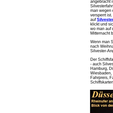
angebracht i
Silvesterfah
man wegen d
versperrt ist
auf
Silveste
klickt und s
wo man auf 
Mitternacht b
Wenn man Syl
nach Weihnac
Silvester-An
Der Schiffsf
- auch Silves
Hamburg, Dü
Wiesbaden, M
Fahrpreis, F
Schiffskarten
.