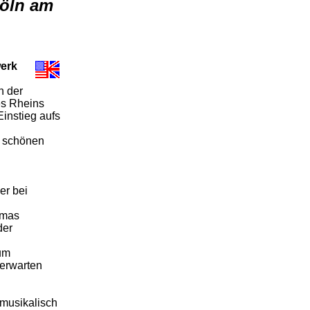
Köln am
werk
h der
es Rheins
Einstieg aufs
r schönen
er bei
amas
der
zum
erwarten
 musikalisch