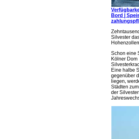
Verfügbarke
Bord | Spei
zahlungspfl
Zehntausend
Silvester da
Hohenzoller
Schon eine 
Kölner Dom 
Silvesterkra
Eine halbe S
gegenüber d
liegen, werd
Städten zum
der Silveste
Jahreswechs