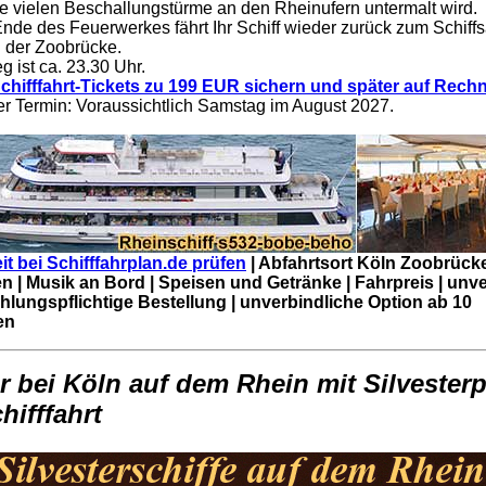
ie vielen Beschallungstürme an den Rheinufern untermalt wird.
nde des Feuerwerkes fährt Ihr Schiff wieder zurück zum Schiff
h der Zoobrücke.
g ist ca. 23.30 Uhr.
Schifffahrt-Tickets zu 199 EUR sichern und später auf Rec
er Termin: Voraussichtlich Samstag im August 2027.
it bei Schifffahrplan.de prüfen
| Abfahrtsort Köln Zoobrücke
en | Musik an Bord | Speisen und Getränke | Fahrpreis | unv
ahlungspflichtige Bestellung | unverbindliche Option ab 10
en
er bei Köln auf dem Rhein mit Silvesterp
hifffahrt