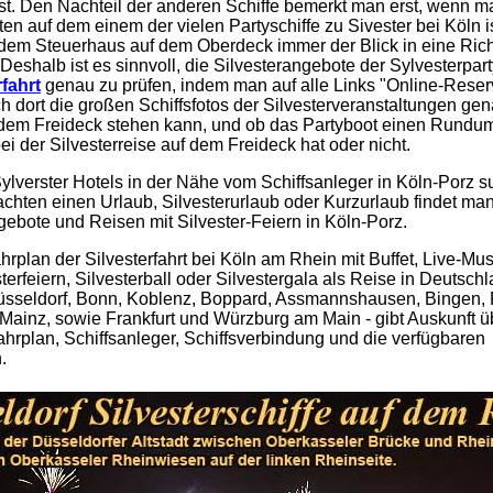
st. Den Nachteil der anderen Schiffe bemerkt man erst, wenn m
rten auf dem einem der vielen Partyschiffe zu Sivester bei Köln i
em Steuerhaus auf dem Oberdeck immer der Blick in eine Ric
. Deshalb ist es sinnvoll, die Silvesterangebote der Sylvesterpart
rfahrt
genau zu prüfen, indem man auf alle Links "Online-Reser
ich dort die großen Schiffsfotos der Silvesterveranstaltungen ge
dem Freideck stehen kann, und ob das Partyboot einen Rundu
ei der Silvesterreise auf dem Freideck hat oder nicht.
verster Hotels in der Nähe vom Schiffsanleger in Köln-Porz s
hten einen Urlaub, Silvesterurlaub oder Kurzurlaub findet man
gebote und Reisen mit Silvester-Feiern in Köln-Porz.
ahrplan der Silvesterfahrt bei Köln am Rhein mit Buffet, Live-Mu
terfeiern, Silvesterball oder Silvestergala als Reise in Deutschl
sseldorf, Bonn, Koblenz, Boppard, Assmannshausen, Bingen,
ainz, sowie Frankfurt und Würzburg am Main - gibt Auskunft ü
ahrplan, Schiffsanleger, Schiffsverbindung und die verfügbaren
.