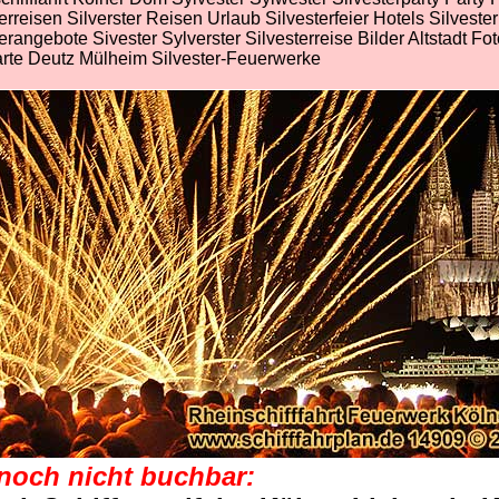
erreisen Silverster Reisen Urlaub Silvesterfeier Hotels Silveste
erangebote Sivester Sylverster Silvesterreise Bilder Altstadt Fo
rte Deutz Mülheim Silvester-Feuerwerke
 noch nicht buchbar: