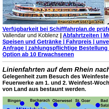
Verfügbarkeit bei Schifffahrplan.de prüf
Vallendar und Koblenz
|
Abfahrtzeiten | M
Speisen und Getränke | Fahrpreis | unve
Anfrage | zahlungspflichtige Bestellung 
Option ab 10 Erwachsenen
Linienfahrten auf dem Rhein na
Gelegenheit zum Besuch des Weinfestes
Feuerwerke am 1. und 2. Weinfest-Wo
von Land aus bestaunt werden.