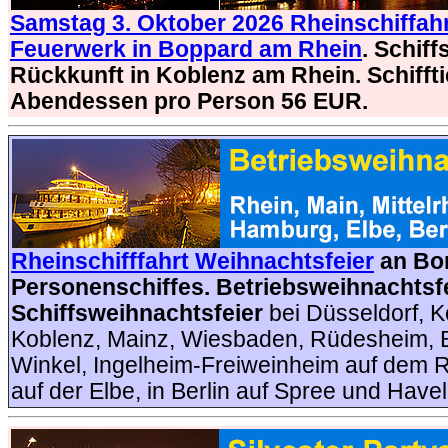
Samstag 3. Oktober 2026 Rheinschiffah
Feuerwerk in Boppard am Rhein
. Schif
Rückkunft in Koblenz am Rhein. Schifftic
Abendessen pro Person 56 EUR.
Rheinschifffahrt Weihnachtsfeier
an Bor
Personenschiffes.
Betriebsweihnachtsfe
Schiffsweihnachtsfeier
bei Düsseldorf, K
Koblenz, Mainz, Wiesbaden, Rüdesheim, B
Winkel, Ingelheim-Freiweinheim auf dem 
auf der Elbe, in Berlin auf Spree und Havel